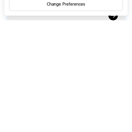
ชาติ ประจำปี 2568 ณ ชุมชนมัสยิดบ้านสมเด็จ
Change Preferences
กรุงเทพมหานคร
30 October 2024
SGC ร่วมสร้างสรรค์สังคม สนับสนุนการ
อนุรักษ์ช้างไทย