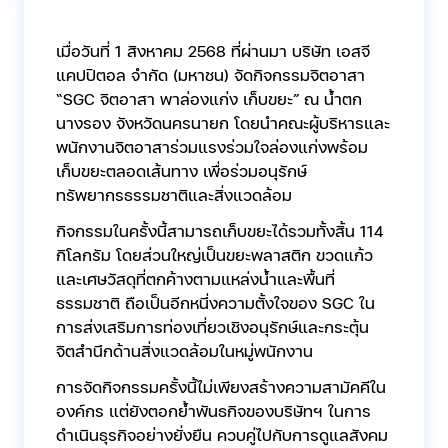
เมื่อวันที่ 1 สิงหาคม 2568 ที่ผ่านมา บริษัท เอสจี
แคปปิตอล จำกัด (มหาชน) จัดกิจกรรมจิตอาสา
“SGC จิตอาสา พาล่องแก่ง เก็บขยะ” ณ น้ำตก
นางรอง จังหวัดนครนายก โดยนำคณะผู้บริหารและ
พนักงานจิตอาสาร่วมแรงร่วมใจล่องแก่งพร้อม
เก็บขยะตลอดเส้นทาง เพื่อร่วมอนุรักษ์
ทรัพยากรธรรมชาติและสิ่งแวดล้อม
กิจกรรมในครั้งนี้สามารถเก็บขยะได้รวมทั้งสิ้น 114
กิโลกรัม โดยส่วนใหญ่เป็นขยะพลาสติก ขวดแก้ว
และเศษวัสดุที่ตกค้างตามแหล่งน้ำและพื้นที่
ธรรมชาติ ถือเป็นอีกหนึ่งความตั้งใจของ SGC ใน
การส่งเสริมการท่องเที่ยวเชิงอนุรักษ์และกระตุ้น
จิตสำนึกด้านสิ่งแวดล้อมในหมู่พนักงาน
การจัดกิจกรรมครั้งนี้ไม่เพียงสร้างความสามัคคีใน
องค์กร แต่ยังตอกย้ำพันธกิจของบริษัทฯ ในการ
ดำเนินธุรกิจอย่างยั่งยืน ควบคู่ไปกับการดูแลสังคม