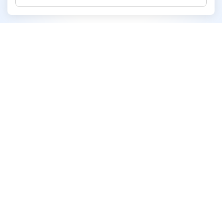
SG Capital Public Company Limited
Address:
72 NT Bangrak Tower, Floor 20, Charoen Krung
Road, Bangrak, Bangkok 10500
info@sgcapital.co.th
Email:
02-028-2828
Telephone:
Contact Us
Follow Us: