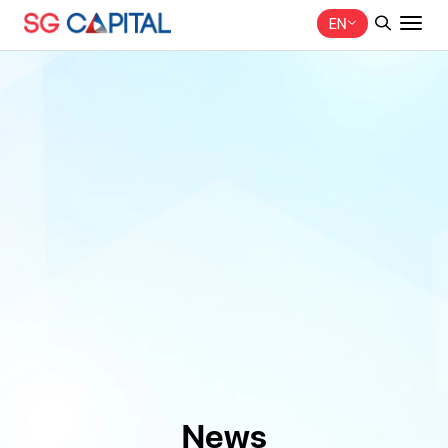
EN
SITE SEARCH
Web Design by
News