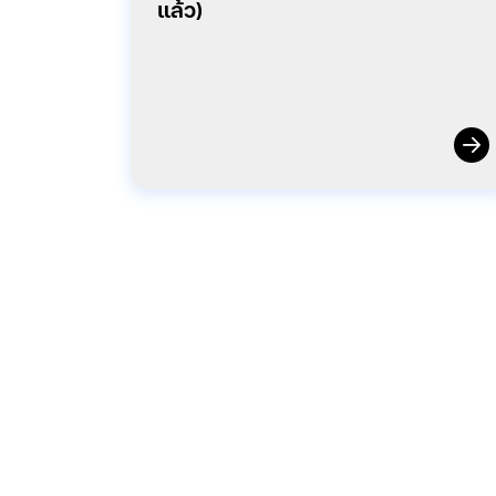
แล้ว)
บริษัท เอสจี แคปปิตอล จำกัด (ม
ที่อยู่: