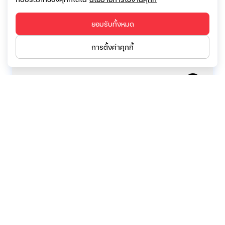
คำอธิบายและวิเคราะห์ของฝ่ายจัดการ ไตรมาส
ที่ 3 สิ้นสุดวันที่ 30 ก.ย. 2565
ยอมรับทั้งหมด
การตั้งค่าคุกกี้
09 ธันวาคม 2565
สรุปผลการดำเนินงานของ บจ. ไตรมาสที่ 3
(F45) (สอบทานแล้ว)