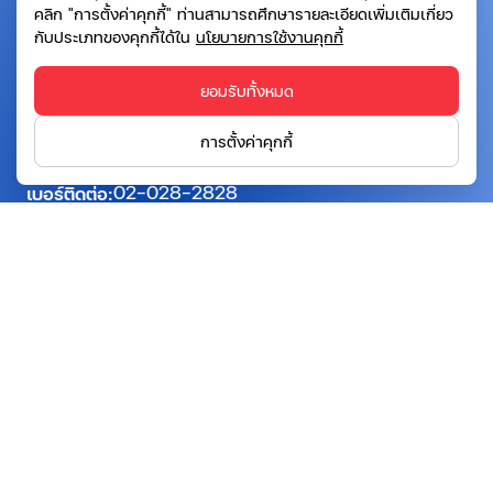
คลิก "การตั้งค่าคุกกี้" ท่านสามารถศึกษารายละเอียดเพิ่มเติมเกี่ยว
บริษัท เอสจี แคปปิตอล จำกัด (มหาชน)
กับประเภทของคุกกี้ได้ใน
นโยบายการใช้งานคุกกี้
ที่อยู่:
อาคารโทรคมนาคม บางรัก ชั้น 20 เลขที่ 72 ถนน
ยอมรับทั้งหมด
เจริญกรุง แขวงบางรัก เขตบางรัก กรุงเทพฯ 10500
การตั้งค่าคุกกี้
info@sgcapital.co.th
อีเมล:
02-028-2828
เบอร์ติดต่อ:
ติดต่อเรา
ติดตามเรา:
แบบคำขอใช้สิทธิของเจ้าของข้อมูลส่วนบุคคล
ข้อกำหนดและเงื่อนไข
ประกาศความเป็นส่วนตัว
นโยบายคุกกี้