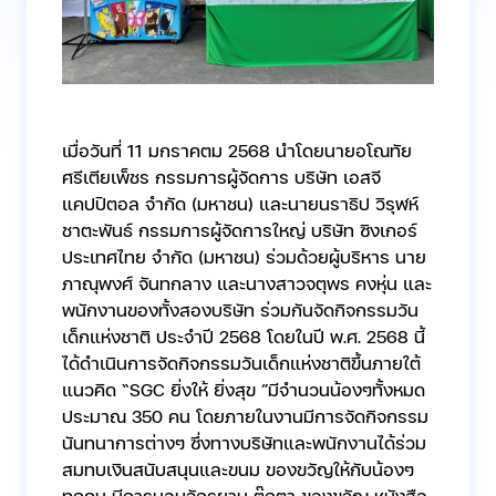
เมื่อวันที่ 11 มกราคตม 2568 นำโดยนายอโณทัย
ศรีเตียเพ็ชร กรรมการผู้จัดการ บริษัท เอสจี
แคปปิตอล จำกัด (มหาชน) และนายนราธิป วิรุฬห์
ชาตะพันธ์ กรรมการผู้จัดการใหญ่ บริษัท ซิงเกอร์
ประเทศไทย จำกัด (มหาชน) ร่วมด้วยผู้บริหาร นาย
ภาณุพงศ์ จันทกลาง และนางสาวจตุพร คงหุ่น และ
พนักงานของทั้งสองบริษัท ร่วมกันจัดกิจกรรมวัน
เด็กแห่งชาติ ประจำปี 2568 โดยในปี พ.ศ. 2568 นี้
ได้ดำเนินการจัดกิจกรรมวันเด็กแห่งชาติขึ้นภายใต้
แนวคิด “SGC ยิ่งให้ ยิ่งสุข ”มีจำนวนน้องๆทั้งหมด
ประมาณ 350 คน โดยภายในงานมีการจัดกิจกรรม
นันทนาการต่างๆ ซึ่งทางบริษัทและพนักงานได้ร่วม
สมทบเงินสนับสนุนและขนม ของขวัญให้กับน้องๆ
ทุกคน มีการมอบจักรยาน ตุ๊กตา ของขวัญ หนังสือ