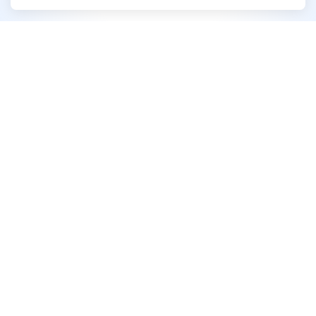
บริษัท เอสจี แคปปิตอล จำกัด (มหาชน)
ที่อยู่:
อาคารโทรคมนาคม บางรัก ชั้น 20 เลขที่ 72 ถนน
เจริญกรุง แขวงบางรัก เขตบางรัก กรุงเทพฯ 10500
info@sgcapital.co.th
อีเมล:
02-028-2828
เบอร์ติดต่อ:
ติดต่อเรา
ติดตามเรา: