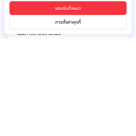
ยอมรับทั้งหมด
การดำรงตำแหน่งกรรมการ/ผู้บริหารในบริษัท
จำกัด/องค์กรอื่นๆในปัจจุบัน:
การตั้งค่าคุกกี้
ไม่มีการดำรงตำแหน่ง
ย้อนกลับ
บริษัท เอสจี แคปปิตอล จำกัด (มหาชน)
ที่อยู่:
อาคารโทรคมนาคม บางรัก ชั้น 20 เลขที่ 72 ถนน
เจริญกรุง แขวงบางรัก เขตบางรัก กรุงเทพฯ 10500