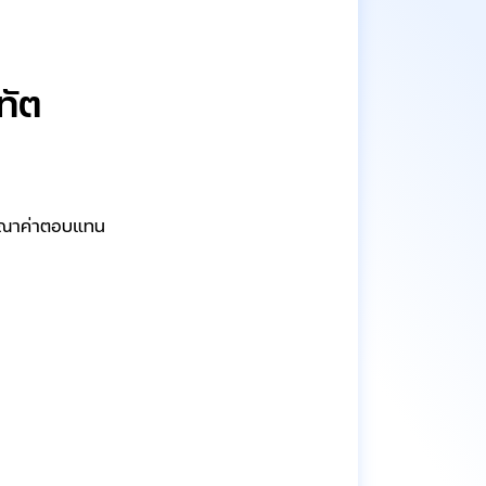
ทัต
ณาค่าตอบแทน