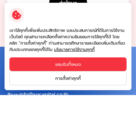
ส่งข้อมูล
เราใช้คุกกี้เพื่อเพิ่มประสิทธิภาพ และประสบการณ์ที่ดีในการใช้งาน
เว็บไซต์ คุณสามารถเลือกตั้งค่าความยินยอมการใช้คุกกี้ได้ โดย
คลิก "การตั้งค่าคุกกี้" ท่านสามารถศึกษารายละเอียดเพิ่มเติมเกี่ยว
กับประเภทของคุกกี้ได้ใน
นโยบายการใช้งานคุกกี้
บริษัท เอสจี แคปปิตอล จำกัด (มหาชน)
ยอมรับทั้งหมด
ที่อยู่:
อาคารโทรคมนาคม บางรัก ชั้น 20 เลขที่ 72 ถนน
การตั้งค่าคุกกี้
เจริญกรุง แขวงบางรัก เขตบางรัก กรุงเทพฯ 10500
info@sgcapital.co.th
อีเมล:
02-028-2828
เบอร์ติดต่อ:
ติดต่อเรา