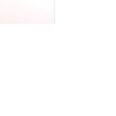
บริษัท เอสจี แคปปิตอล จำกัด (ม
ที่อยู่:
อาคารโทรคมนาคม บางรัก ชั้น 20 เลขที่ 
เจริญกรุง แขวงบางรัก เขตบางรัก กรุง
ติดตามเรา: